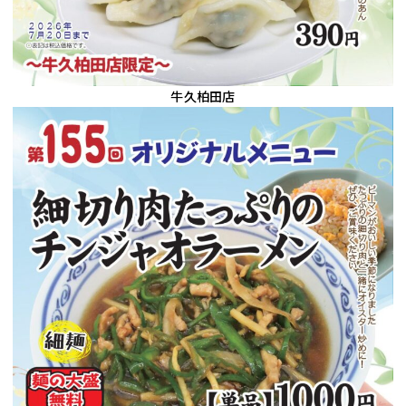
牛久柏田店