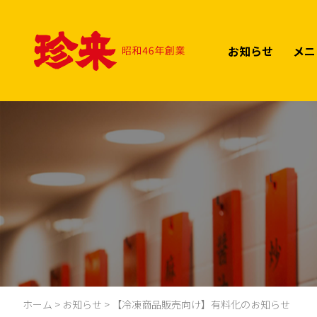
Skip
to
content
お知らせ
メニ
ホーム
>
お知らせ
>
【冷凍商品販売向け】有料化のお知らせ