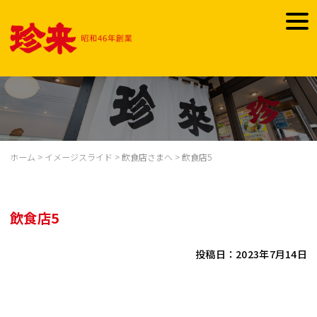
Skip
to
togg
content
navi
ホーム
>
イメージスライド
>
飲食店さまへ
>
飲食店5
飲食店5
投稿日：2023年7月14日