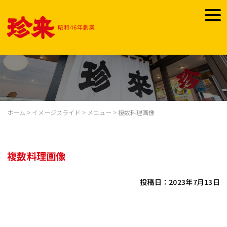
Skip
to
togg
content
navi
ホーム
>
イメージスライド
>
メニュー
>
複数料理画像
複数料理画像
投稿日：2023年7月13日