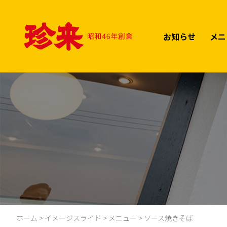
Skip
to
content
お知らせ
メニ
ホーム
>
イメージスライド
>
メニュー
>
ソース焼きそば