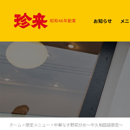
Skip
to
content
お知らせ
メニ
ホーム
>
限定メニュー
>
中華なす野菜炒め～牛久柏田店限定～